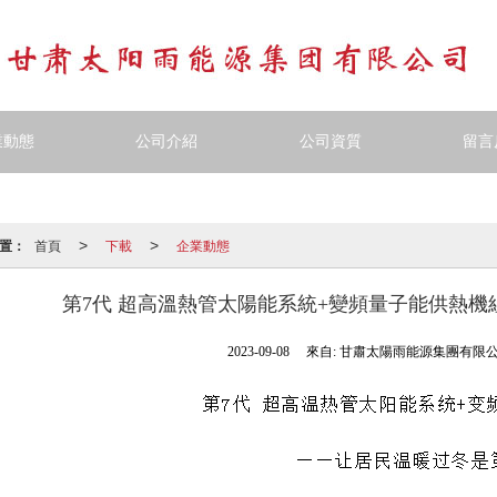
業動態
公司介紹
公司資質
留言
置：
首頁
下載
企業動態
>
>
第7代 超高溫熱管太陽能系統+變頻量子能供熱機
2023-09-08
來自:
甘肅太陽雨能源集團有限