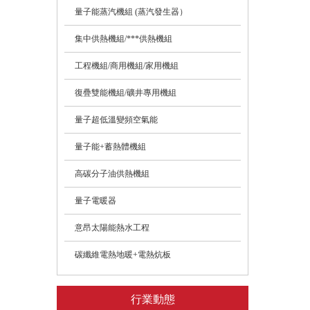
量子能蒸汽機組 (蒸汽發生器）
集中供熱機組/***供熱機組
工程機組/商用機組/家用機組
復疊雙能機組/礦井專用機組
量子超低溫變頻空氣能
量子能+蓄熱體機組
高碳分子油供熱機組
量子電暖器
意昂太陽能熱水工程
碳纖維電熱地暖+電熱炕板
行業動態