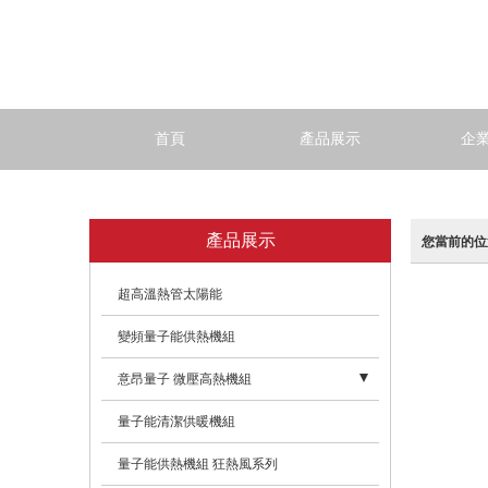
首頁
產品展示
企
產品展示
您當前的位
超高溫熱管太陽能
變頻量子能供熱機組
意昂量子 微壓高熱機組
- 新分類
量子能清潔供暖機組
量子能供熱機組 狂熱風系列