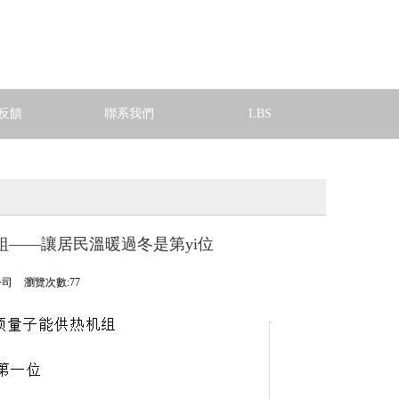
反饋
聯系我們
LBS
組——讓居民溫暖過冬是第yi位
公司
瀏覽次數:77