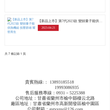
【新品上市】第7代2023款 變頻量子能供熱機組 技壓群雄 耀世而生
2023-04-21
共 7 條記錄 1 頁
貴賓熱線:： 13893185518
19993086935
售后服務專線：0931－5225388
公司地址：甘肅省蘭州市榆中縣棲云北路
廠區地址：甘肅省蘭州市高新開發區榆中園區
公司郵箱：gstyyny@126.com