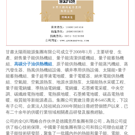
甘肅太陽雨能源集團有限公司成立于2008年1月，主要研發、生
產、銷售量子能供熱機組、量子能清潔供暖機組、量子能蓄熱機
組、
高碳分子油供熱機組
、原子能供熱機組、量子能蒸汽機組、蒸
汽發生器、熱風供熱機組設備、礦井專用供熱設備、太陽能+量子
能蓄熱機組、量子超導液電地暖、量子電暖器、納米電能供熱機
組、空氣能、空氣源熱泵、地源水源熱泵、太陽能熱水采暖工程、
量子能電鍋爐、導熱油電鍋爐、電鍋爐、石墨烯電采暖、中央空
調、碳纖維電熱地暖、電熱膜地暖、石墨烯電地暖、碳晶電熱墻
暖、核質能等新能源產品。集團公司實繳注冊資本6465萬元，下設
有子公司。企業法人陸祖斌自2000年開始注冊經營個體戶以來，已
有二十余年的供暖行業領域相關產品研發及服務經驗。
公司的全QIU戰略合作伙伴是德國意昂集團有限公司，為我公司提
供了核心技術保障。中國量子能集團有限公司和我公司聯合組建了
量子能技術研發部，聚集了一批國內外的熱能和量子能、電能、化