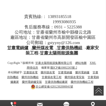
貴賓熱線:： 13893185518
19993086935
售后服務專線：0931－5225388
公司地址：甘肅省蘭州市榆中縣棲云北路
廠區地址：甘肅省蘭州市高新開發區榆中園區
公司郵箱：gstyyny@126.com
甘肅電鍋爐
,
蘭州煤改電
,
甘肅供熱機組
-
廠家安
裝工程
-
甘肅太陽雨能源集團
CopyRight ? 版權所有:
甘肅太陽雨能源集團有限公司
網站地圖
XML
商情信息
備案號:
隴ICP備10002265號-2
本站關鍵字:
甘肅煤改電
蘭州煤改電
甘肅電鍋爐
蘭州電鍋爐
甘肅
供熱機組
蘭州供熱機組
甘肅煤改電工程
蘭州煤改電安裝
甘肅電鍋
爐廠家
蘭州電鍋爐安裝
甘肅供熱機組廠家
蘭州供熱機組工程
甘公網安備
62012302000041號