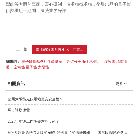
學能等方面的專家，潛心研制、追求精益求精，榮譽出品的量子能
供熱機組一經問世深受業界好評。
上一條 ：
常用的發電系統相比，甘肅...
關鍵詞：
量子能供熱機組生產廠家
高碳分子油供熱機組
煤改電 清潔供
暖
空氣能 量子能 太陽能
相關資訊
更多>>
蘭州太陽能光伏電站更具安全性？
馬云談煤改電
2021年能源工作指導意見，來了
第7代 超高溫熱管太陽能系統+變頻量子能供熱機組——讓居民溫暖過冬是第yi位