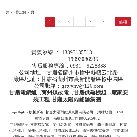
共 75 條記錄 7 頁
跳轉
1
2
3
>>
7
貴賓熱線:： 13893185518
19993086935
售后服務專線：0931－5225388
公司地址：甘肅省蘭州市榆中縣棲云北路
廠區地址：甘肅省蘭州市高新開發區榆中園區
公司郵箱：gstyyny@126.com
甘肅電鍋爐
,
蘭州煤改電
,
甘肅供熱機組
-
廠家安
裝工程
-
甘肅太陽雨能源集團
CopyRight ? 版權所有:
甘肅太陽雨能源集團有限公司
網站地圖
XML
商情信息
備案號:
隴ICP備10002265號-2
本站關鍵字:
甘肅煤改電
蘭州煤改電
甘肅電鍋爐
蘭州電鍋爐
甘肅
供熱機組
蘭州供熱機組
甘肅煤改電工程
蘭州煤改電安裝
甘肅電鍋
爐廠家
蘭州電鍋爐安裝
甘肅供熱機組廠家
蘭州供熱機組工程