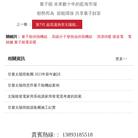
量子能 未來數十年的藍海市場
順勢而為 節能環保 共享量子財富
上一條 ：
第7代 超高溫熱管太陽能...
關鍵詞：
量子能供熱機組
高碳分子發熱油供熱機組
清潔供暖 煤改電
電
鍋爐 量子能電采暖
相關資訊
更多>>
甘肅太陽雨集團 2023年新年獻詞
甘肅太陽雨意昂量子能機組案例
太陽能發電家用系統講家用發電需考慮的因素
甘肅太陽雨能源集團施工紀實
貴賓熱線:： 13893185518