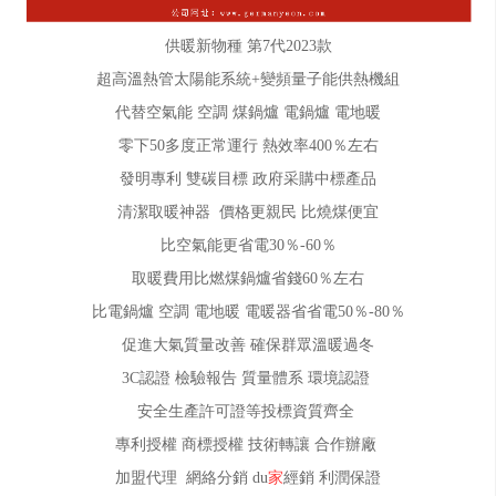
供暖新物種 第7代2023款
超高溫熱管太陽能系統+變頻量子能供熱機組
代替空氣能 空調 煤鍋爐 電鍋爐 電地暖
零下50多度正常運行 熱效率400％左右
發明專利 雙碳目標 政府采購中標產品
清潔取暖神器 價格更親民 比燒煤便宜
比空氣能更省電30％-60％
取暖費用比燃煤鍋爐省錢60％左右
比電鍋爐 空調 電地暖 電暖器省省電50％-80％
促進大氣質量改善 確保群眾溫暖過冬
3C認證 檢驗報告 質量體系 環境認證
安全生產許可證等投標資質齊全
專利授權 商標授權 技術轉讓 合作辦廠
加盟代理 網絡分銷 du
家
經銷 利潤保證