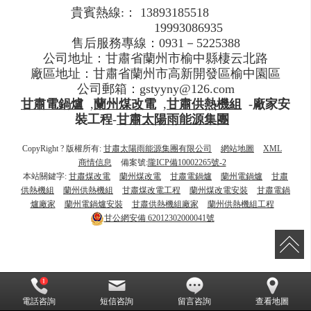
貴賓熱線:： 13893185518
19993086935
售后服務專線：0931－5225388
公司地址：甘肅省蘭州市榆中縣棲云北路
廠區地址：甘肅省蘭州市高新開發區榆中園區
公司郵箱：gstyyny@126.com
甘肅電鍋爐
,
蘭州煤改電
,
甘肅供熱機組
-
廠家安
裝工程
-
甘肅太陽雨能源集團
CopyRight ? 版權所有:
甘肅太陽雨能源集團有限公司
網站地圖
XML
商情信息
備案號:
隴ICP備10002265號-2
本站關鍵字:
甘肅煤改電
蘭州煤改電
甘肅電鍋爐
蘭州電鍋爐
甘肅
供熱機組
蘭州供熱機組
甘肅煤改電工程
蘭州煤改電安裝
甘肅電鍋
爐廠家
蘭州電鍋爐安裝
甘肅供熱機組廠家
蘭州供熱機組工程
甘公網安備
62012302000041號
激情文学小说
電話咨詢
短信咨詢
留言咨詢
查看地圖