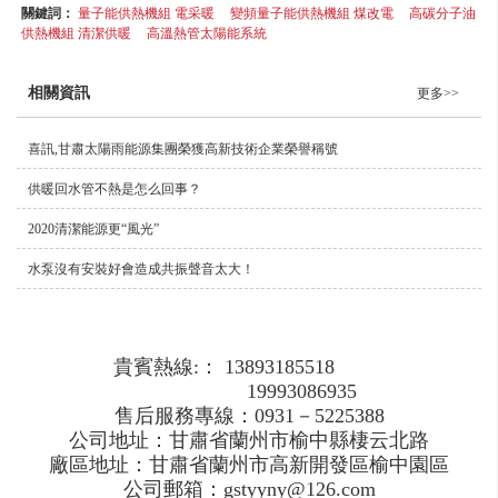
關鍵詞：
量子能供熱機組 電采暖
變頻量子能供熱機組 煤改電
高碳分子油
供熱機組 清潔供暖
高溫熱管太陽能系統
相關資訊
更多>>
喜訊,甘肅太陽雨能源集團榮獲高新技術企業榮譽稱號
供暖回水管不熱是怎么回事？
2020清潔能源更“風光”
水泵沒有安裝好會造成共振聲音太大！
貴賓熱線:： 13893185518
19993086935
售后服務專線：0931－5225388
公司地址：甘肅省蘭州市榆中縣棲云北路
廠區地址：甘肅省蘭州市高新開發區榆中園區
公司郵箱：gstyyny@126.com