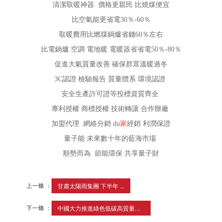
清潔取暖神器 價格更親民 比燒煤便宜
比空氣能更省電30％-60％
取暖費用比燃煤鍋爐省錢60％左右
比電鍋爐 空調 電地暖 電暖器省省電50％-80％
促進大氣質量改善 確保群眾溫暖過冬
3C認證 檢驗報告 質量體系 環境認證
安全生產許可證等投標資質齊全
專利授權 商標授權 技術轉讓 合作辦廠
加盟代理 網絡分銷 du
家
經銷 利潤保證
量子能 未來數十年的藍海市場
順勢而為 節能環保 共享量子財
上一條 ：
甘肅太陽雨集團 下半年 ...
下一條 ：
中國大力推進綠色低碳高質量發展