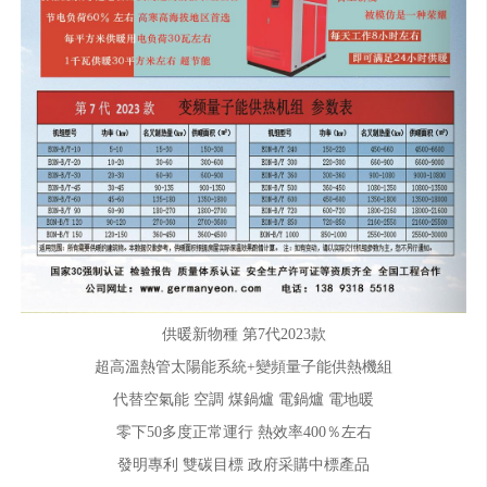
供暖新物種 第7代2023款
超高溫熱管太陽能系統+變頻量子能供熱機組
代替空氣能 空調 煤鍋爐 電鍋爐 電地暖
零下50多度正常運行 熱效率400％左右
發明專利 雙碳目標 政府采購中標產品