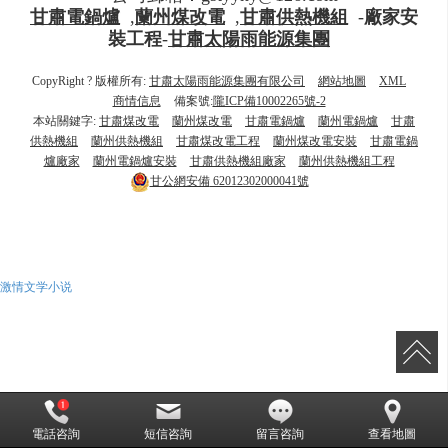
甘肅電鍋爐
,
蘭州煤改電
,
甘肅供熱機組
-
廠家安
裝工程
-
甘肅太陽雨能源集團
CopyRight ? 版權所有:
甘肅太陽雨能源集團有限公司
網站地圖
XML
商情信息
備案號:
隴ICP備10002265號-2
本站關鍵字:
甘肅煤改電
蘭州煤改電
甘肅電鍋爐
蘭州電鍋爐
甘肅
供熱機組
蘭州供熱機組
甘肅煤改電工程
蘭州煤改電安裝
甘肅電鍋
爐廠家
蘭州電鍋爐安裝
甘肅供熱機組廠家
蘭州供熱機組工程
甘公網安備
62012302000041號
激情文学小说
電話咨詢
短信咨詢
留言咨詢
查看地圖