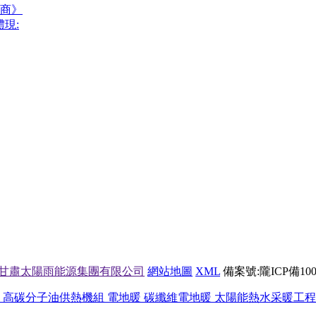
招商》
現:
甘肅太陽雨能源集團有限公司
網站地圖
XML
備案號:
隴ICP備100
高碳分子油供熱機組 電地暖 碳纖維電地暖 太陽能熱水采暖工程 空氣