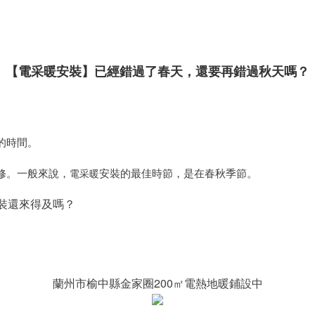
【電采暖安裝】已經錯過了春天，還要再錯過秋天嗎？
的時間。
修。一般來說，
安裝的最佳時節，是在春秋季節。
電采暖
裝還來得及嗎？
蘭州市榆中縣金家圈200㎡電熱地暖鋪設中