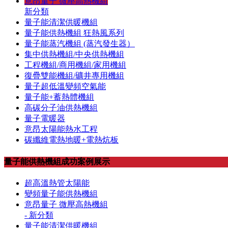
意昂量子 微壓高熱機組
新分類
量子能清潔供暖機組
量子能供熱機組 狂熱風系列
量子能蒸汽機組 (蒸汽發生器）
集中供熱機組/中央供熱機組
工程機組/商用機組/家用機組
復疊雙能機組/礦井專用機組
量子超低溫變頻空氣能
量子能+蓄熱體機組
高碳分子油供熱機組
量子電暖器
意昂太陽能熱水工程
碳纖維電熱地暖+電熱炕板
量子能供熱機組成功案例展示
超高溫熱管太陽能
變頻量子能供熱機組
意昂量子 微壓高熱機組
- 新分類
量子能清潔供暖機組