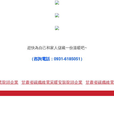
趕快為自己和家人儲藏一份溫暖吧
~
（咨詢電話：0931-6185051）
業龍頭企業
甘肅省碳纖維電采暖安裝龍頭企業
甘肅省碳纖維電