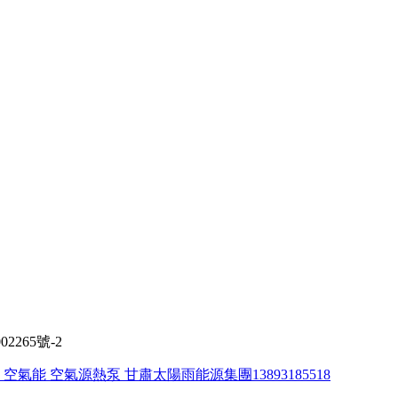
02265號-2
能 空氣源熱泵 甘肅太陽雨能源集團13893185518