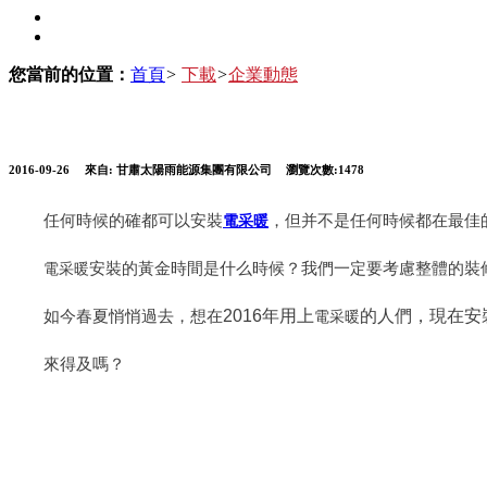
您當前的位置：
首頁
>
下載
>
企業動態
2016-09-26
來自:
甘肅太陽雨能源集團有限公司
瀏覽次數:1478
任何時候的確都可以安裝
，但并不是任何時候都在最佳
電采暖
安裝的黃金時間是什么時候？我們一定要考慮整體的裝
電采暖
如今春夏悄悄過去，想在
2016
年用上
的人們，現在安
電采暖
來得及嗎？