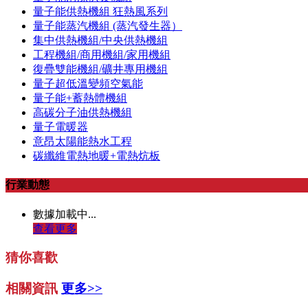
量子能供熱機組 狂熱風系列
量子能蒸汽機組 (蒸汽發生器）
集中供熱機組/中央供熱機組
工程機組/商用機組/家用機組
復疊雙能機組/礦井專用機組
量子超低溫變頻空氣能
量子能+蓄熱體機組
高碳分子油供熱機組
量子電暖器
意昂太陽能熱水工程
碳纖維電熱地暖+電熱炕板
行業動態
數據加載中...
查看更多
猜你喜歡
相關資訊
更多>>