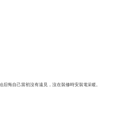
始后悔自己當初沒有遠見，沒在裝修時安裝
。
電采暖