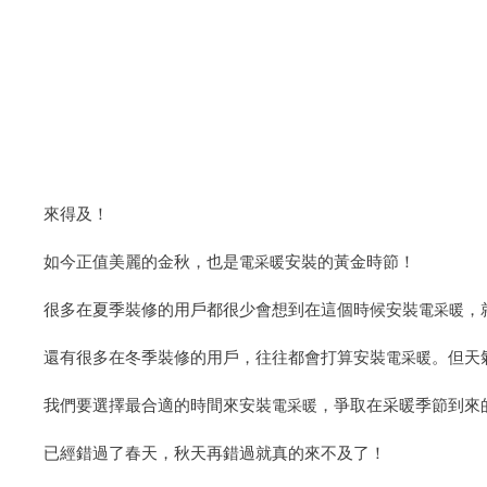
來得及！
如今正值美麗的金秋，也是
安裝的黃金時節！
電采暖
很多在夏季裝修的用戶都很少會想到在這個時候安裝
，
電采暖
還有很多在冬季裝修的用戶，往往都會打算安裝
。但天
電采暖
我們要選擇最合適的時間來安裝
，爭取在采暖季節到來
電采暖
已經錯過了春天，秋天再錯過就真的來不及了！