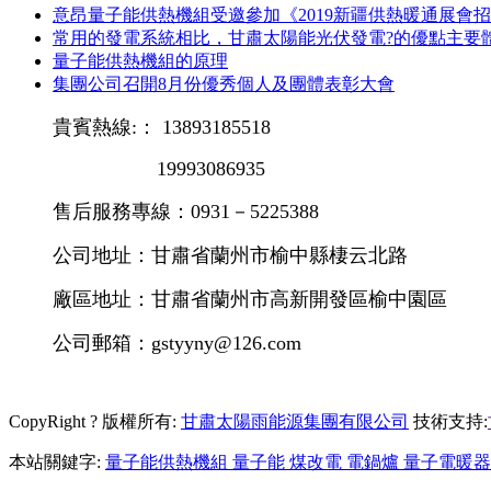
意昂量子能供熱機組受邀參加《2019新疆供熱暖通展會
常用的發電系統相比，甘肅太陽能光伏發電?的優點主要體
量子能供熱機組的原理
集團公司召開8月份優秀個人及團體表彰大會
貴賓熱線:： 13893185518
19993086935
售后服務專線：0931－5225388
公司地址：甘肅省蘭州市榆中縣棲云北路
廠區地址：甘肅省蘭州市高新開發區榆中園區
公司郵箱：gstyyny@126.com
CopyRight ? 版權所有:
甘肅太陽雨能源集團有限公司
技術支持:
本站關鍵字:
量子能供熱機組 量子能 煤改電 電鍋爐 量子電暖器 