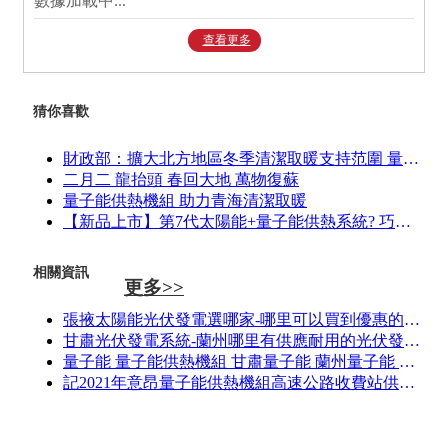
數據加載中...
查看更多
猜你喜歡
財政部：擴大北方地區冬季清潔取暖支持范圍 量子能 空氣能 太陽能
二月二 龍抬頭 春回大地 萬物復蘇
量子能供熱機組 助力青海清潔取暖
【新品上市】第7代太陽能+量子能供熱系統? 巧奪天能 太陽量子 珠聯璧合 鼎ji節能 智造供暖行業天花板
相關資訊
更多>>
張掖太陽能光伏發電選哪家-哪里可以買到優惠的光伏發電
甘肅光伏發電系統-蘭州哪里有供應耐用的光伏發電單晶
量子能 量子能供熱機組 甘肅量子能 蘭州量子能 山西量子能
記2021年意昂量子能供熱機組高速公路收費站供暖案例