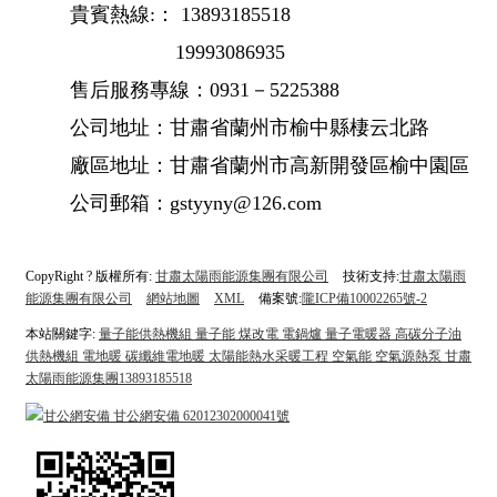
貴賓熱線:： 13893185518
19993086935
售后服務專線：0931－5225388
公司地址：甘肅省蘭州市榆中縣棲云北路
廠區地址：甘肅省蘭州市高新開發區榆中園區
公司郵箱：gstyyny@126.com
CopyRight ? 版權所有:
甘肅太陽雨能源集團有限公司
技術支持:
甘肅太陽雨
能源集團有限公司
網站地圖
XML
備案號:
隴ICP備10002265號-2
本站關鍵字:
量子能供熱機組 量子能 煤改電 電鍋爐 量子電暖器 高碳分子油
供熱機組 電地暖 碳纖維電地暖 太陽能熱水采暖工程 空氣能 空氣源熱泵 甘肅
太陽雨能源集團13893185518
甘公網安備
甘公網安備 62012302000041號