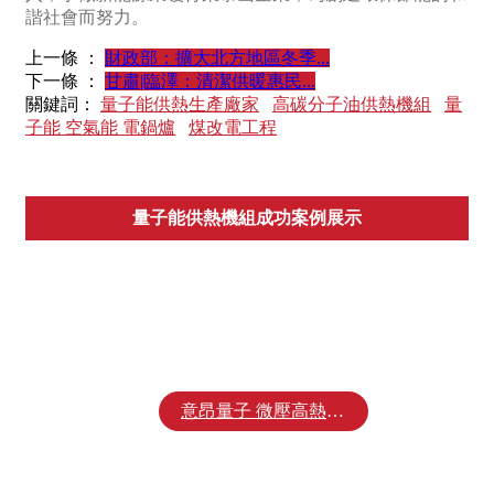
諧社會而努力。
上一條 ：
財政部：擴大北方地區冬季...
下一條 ：
甘肅|臨澤：清潔供暖惠民...
關鍵詞：
量子能供熱生產廠家
高碳分子油供熱機組
量
子能 空氣能 電鍋爐
煤改電工程
量子能供熱機組成功案例展示
超高溫熱管太陽能
變頻量子能供熱機組
意昂量子 微壓高熱機組
新分類